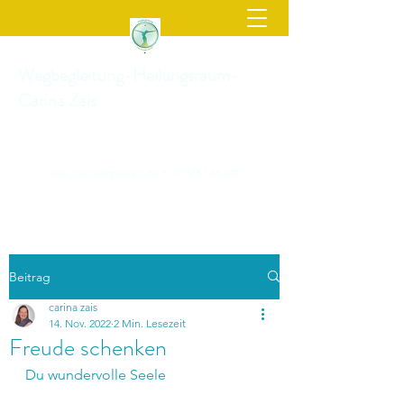
Wegbegleitung-Heilungsraum-
Carina Zais
zais_carina@posteo.de
* 0173/
57 46 240
Beitrag
carina zais
14. Nov. 2022
2 Min. Lesezeit
Freude schenken
Du wundervolle Seele