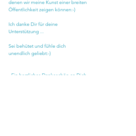
denen wir meine Kunst einer breiten 
Öffentlichkeit zeigen können:-)
Ich danke Dir für deine 
Unterstützung ...
Sei behütet und fühle dich 
unendlich geliebt:-)
- Ein herzliches Dankeschön an Dich 
-
dass Du dir deine Zeit fürs lesen und 
entdecken genommen hast!
von Herz zu Herz
Carina