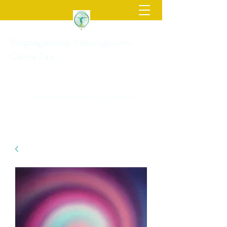
Wegbegleitung-Heilungsraum-
Carina Zais
zais_carina@posteo.de
* 0173/
57 46 240