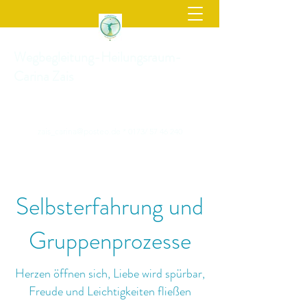
Wegbegleitung-Heilungsraum-
Carina Zais
zais_carina@posteo.de
* 0173/
57 46 240
Selbsterfahrung und
Gruppenprozesse
Herzen öffnen sich, Liebe wird spürbar,
Freude und Leichtigkeiten fließen