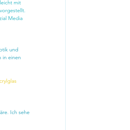
leicht mit 
orgestellt. 
ial Media  
ptik und 
 in einen 
crylglas
re. Ich sehe 