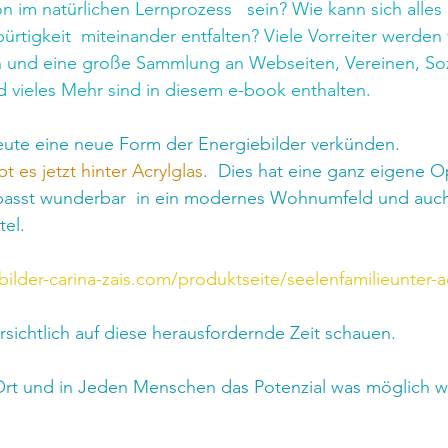
on im natürlichen Lernprozess   sein? Wie kann sich alles 
rtigkeit  miteinander entfalten? Viele Vorreiter werden v
n und eine große Sammlung an Webseiten, Vereinen, Soz
 vieles Mehr sind in diesem e-book enthalten.
heute eine neue Form der Energiebilder verkünden.
t es jetzt hinter Acrylglas
.  Dies hat eine ganz eigene O
passt wunderbar  in ein modernes Wohnumfeld und auch
el.
ilder-carina-zais.com/produktseite/seelenfamilieunter-a
rsichtlich auf diese herausfordernde Zeit schauen.
Ort und in Jeden Menschen das Potenzial was möglich wä