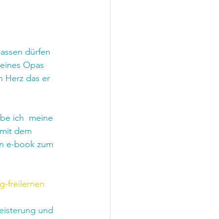
lassen dürfen 
meines Opas 
n Herz das er 
be ich  meine 
 mit dem 
in e-book zum
-freilernen
eisterung und 