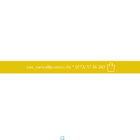
zais_carina@posteo.de
* 0173/ 57 46 240