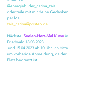
@energiebilder_carina_zais
oder teile mit mir deine Gedanken 
per Mail.
zais_carina@posteo.de
Nächste  
Seelen-Herz-Mal Kurse
 in 
Friedwald 18.03.2023
 und 15.04.2023 ab 10 Uhr. Ich bitte 
um vorherige Anmeldung, da der 
Platz begrenzt ist.
- Ein herzliches Dankeschön an Dich 
-
dass Du dir deine Zeit fürs lesen 
genommen hast!
Von ganzen Herzen
Carina