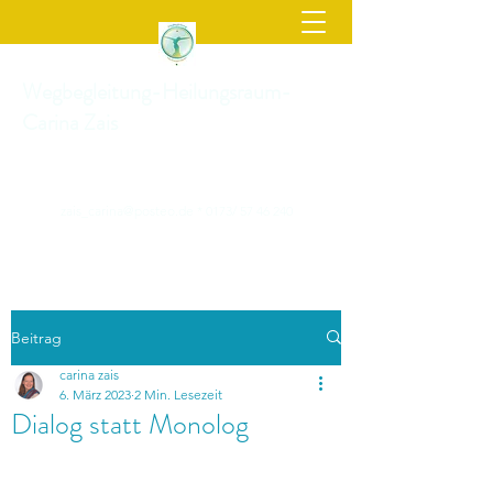
Wegbegleitung-Heilungsraum-
Carina Zais
zais_carina@posteo.de
* 0173/
57 46 240
Beitrag
carina zais
6. März 2023
2 Min. Lesezeit
Dialog statt Monolog