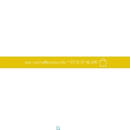
zais_carina@posteo.de
* 0173/ 57 46 240