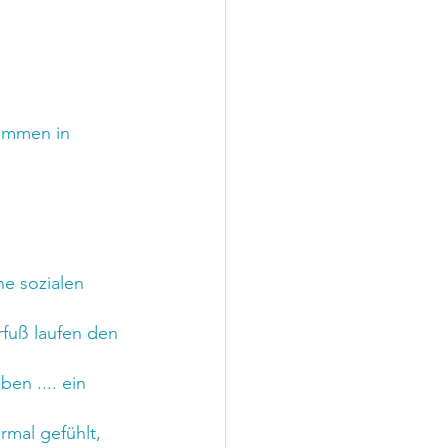
ommen in 
ne sozialen 
rfuß laufen den 
en .... ein 
rmal gefühlt, 