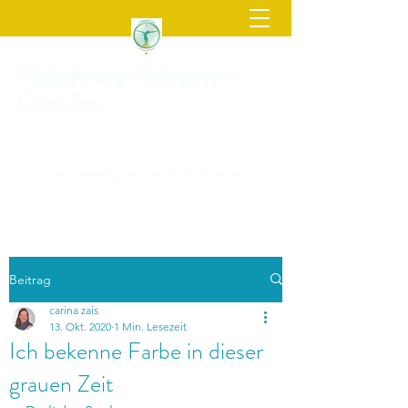
Wegbegleitung-Heilungsraum-
Carina Zais
zais_carina@posteo.de
* 0173/
57 46 240
Beitrag
carina zais
13. Okt. 2020
1 Min. Lesezeit
Ich bekenne Farbe in dieser
grauen Zeit