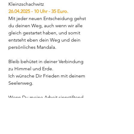
Kleinzschachwitz
26.04.2025 - 10 Uhr - 35 Euro.
Mit jeder neuen Entscheidung gehst 
du deinen Weg, auch wenn wir alle 
gleich gestartet haben, und somit 
entsteht eben dein Weg und dein 
persönliches Mandala.
Bleib behütet in deiner Verbindung 
zu Himmel und Erde.
Ich wünsche Dir Frieden mit deinem 
Seelenweg. 
Wenn Du meine Arbeit sinnstiftend 
findest und mich gern unterstützen 
möchtest, dann freue ich mich über 
deine Weiterempfehlung und Deine 
Bestellung. Du kannst gern den 
Newsletter mit Freunden & 