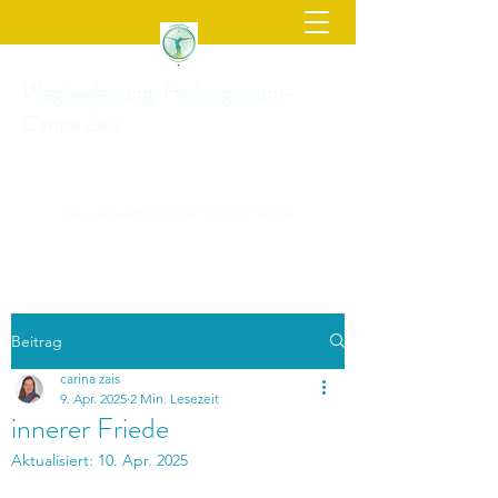
Wegbegleitung-Heilungsraum-
Carina Zais
zais_carina@posteo.de
* 0173/
57 46 240
Beitrag
carina zais
9. Apr. 2025
2 Min. Lesezeit
innerer Friede
Aktualisiert:
10. Apr. 2025