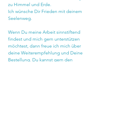
zu Himmel und Erde.
Ich wünsche Dir Frieden mit deinem 
Seelenweg. 
Wenn Du meine Arbeit sinnstiftend 
findest und mich gern unterstützen 
möchtest, dann freue ich mich über 
deine Weiterempfehlung und Deine 
Bestellung. Du kannst gern den 
Newsletter mit Freunden & 
Bekannten teilen oder einfach 
Weitersagen. 
- Ein herzliches Dankeschön an Dich 
-
von Herz zu Herz
Carina