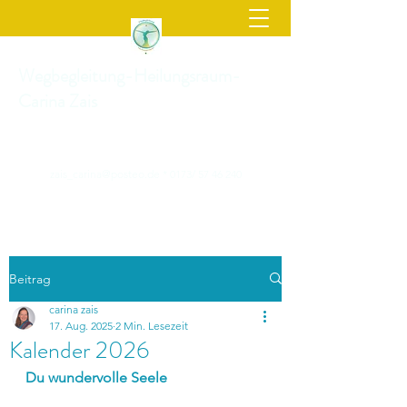
Wegbegleitung-Heilungsraum-
Carina Zais
zais_carina@posteo.de
* 0173/
57 46 240
Beitrag
carina zais
17. Aug. 2025
2 Min. Lesezeit
Kalender 2026
Du wundervolle Seele