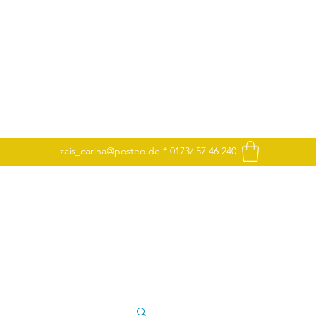
zais_carina@posteo.de
* 0173/ 57 46 240