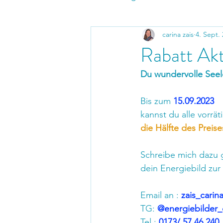
carina zais
4. Sept.
Rabatt Ak
Du wundervolle Seel
Bis zum 
15.09.2023
kannst du alle vorräti
die Hälfte des Preise
Schreibe mich dazu g
dein Energiebild zur
Email an :
 zais_cari
TG:
 @energiebilder_
Tel.:
 0173/ 57 46 240 