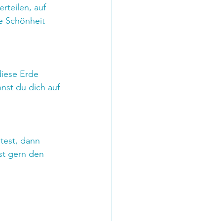
rteilen, auf 
e Schönheit 
diese Erde 
nst du dich auf 
test, dann 
st gern den 