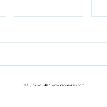
Klarh
Balance herstellen
0173/ 57 46 240 *
www.carina-zais.com