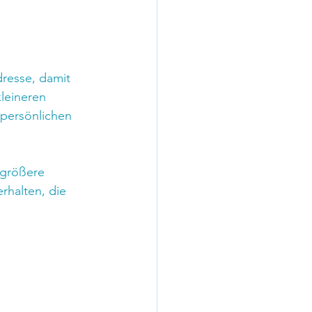
resse, damit 
leineren 
 persönlichen 
 größere 
halten, die 