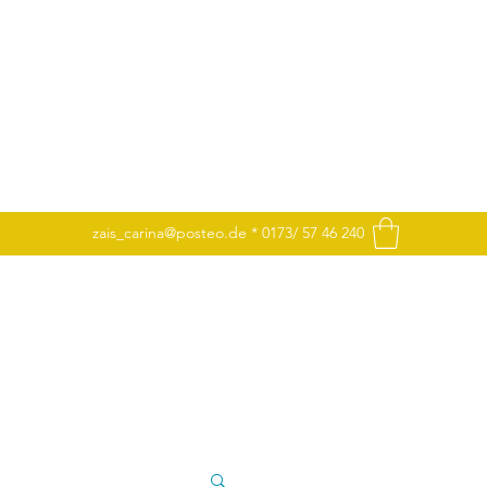
zais_carina@posteo.de
* 0173/ 57 46 240