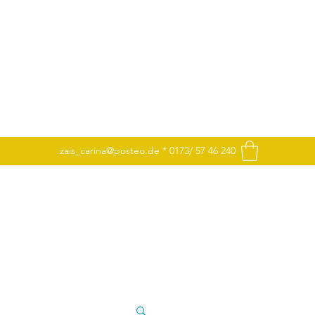
zais_carina@posteo.de
* 0173/ 57 46 240