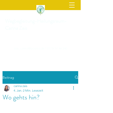
Wegbegleitung-Heilungsraum-
Carina Zais
zais_carina@posteo.de
* 0173/
57 46 240
Beitrag
carina zais
4. Jan.
2 Min. Lesezeit
Wo gehts hin?