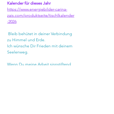
Kalender für dieses Jahr
https://www.energiebilder-carina-
zais.com/produktseite/tischlkalender
-2026
 Bleib behütet in deiner Verbindung 
zu Himmel und Erde.
Ich wünsche Dir Frieden mit deinem 
Seelenweg. 
Wenn Du meine Arbeit sinnstiftend 
findest und mich gern unterstützen 
möchtest, dann freue ich mich über 
deine Weiterempfehlung und Deine 
Bestellung. Du kannst gern den 
Newsletter mit Freunden & 
Bekannten teilen oder einfach 
Weitersagen.