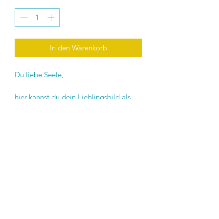
In den Warenkorb
Du liebe Seele,
hier kannst du dein Lieblingsbild als
einen Kunstdruck auf 30x30cm drucken
lassen.
Ich verfeine auch diesen Druck mit
Glimmer und Perlen, die ich aufklebe
...
Diese Bilder haben Power ..., auch
wenn ihnen etwas an Tiefe fehlt.
Ein Original Textil Bild, bleibt eben ein