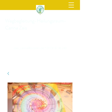
Wegbegleitung-Heilungsraum-
Carina Zais
zais_carina@posteo.de
* 0173/
57 46 240