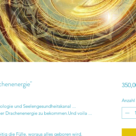
achenenergie"
350,0
Anzahl
logie und Seelengesundheitskanal ...
ner Drachenenergie zu bekommen.Und voila ...
zeitig die Fülle, woraus alles geboren wird.