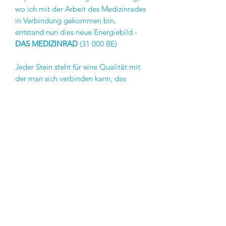
wo ich mit der Arbeit des Medizinrades
in Verbindung gekommen bin,
entstand nun dies neue Energiebild -
DAS MEDIZINRAD
(31 000 BE)
Jeder Stein steht für eine Qualität mit
der man sich verbinden kann, das
Medizinrad wird zum Heilen und zum
Transformieren genutzt ... dies ist für
alle offen und darf als Medizin genutzt
werden.
Dieses Bild kannst du als Textilbild mit
Perlen, und Glimmer erhalten
Preis ab 220 Euro oder als Kissen oder
Kettenmotiv, auch als Kunstdruck oder
Porstkarte