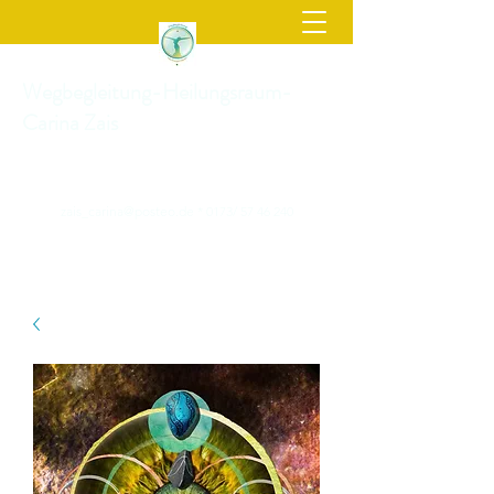
Wegbegleitung-Heilungsraum-
Carina Zais
zais_carina@posteo.de
* 0173/
57 46 240