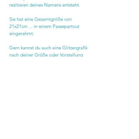
rezitieren deines Namens entsteht.
Sie hat eine Gesamtgröße von
21x21cm ... in einem Passepartout
eingerahmt.
Gern kannst du auch eine Glitzergrafik
nach deiner Größe oder Vorstellung
bekommen.
Sie darf dein persönliches Licht
unterstützen und schafft Raum dich zu
erkennen :-)
Ich Grüße dich
von ❤️zu ❤️Carina
Versand
3 Euro innerhalb Deutschlands