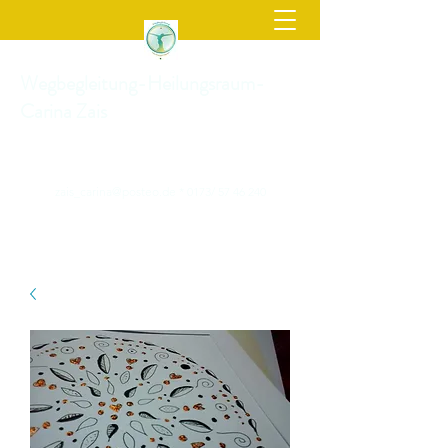
Wegbegleitung-Heilungsraum-
Carina Zais
zais_carina@posteo.de
* 0173/
57 46 240