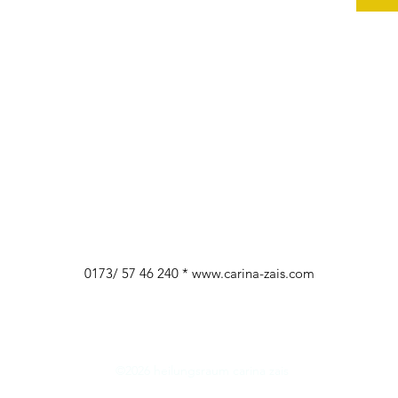
0173/ 57 46 240 *
www.carina-zais.com
©2026 heilungsraum carina zais