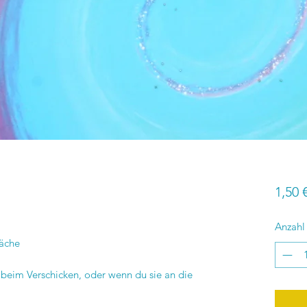
1,50 
Anzahl
läche
g beim Verschicken, oder wenn du sie an die