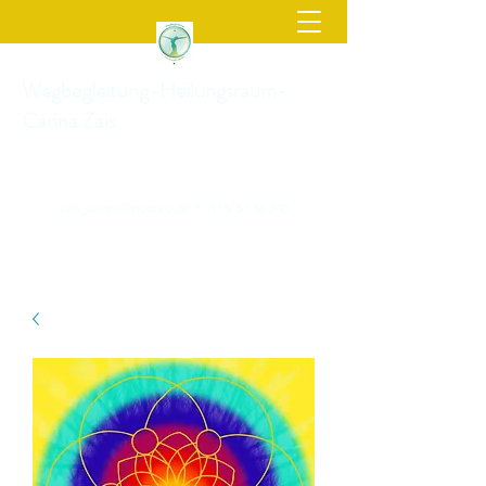
Wegbegleitung-Heilungsraum-
Carina Zais
zais_carina@posteo.de
* 0173/
57 46 240