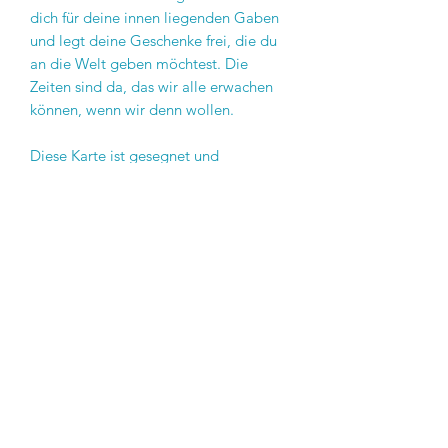
dich für deine innen liegenden Gaben
und legt deine Geschenke frei, die du
an die Welt geben möchtest. Die
Zeiten sind da, das wir alle erwachen
können, wenn wir denn wollen.
Diese Karte ist gesegnet und
aufgeladen mit reinster Herzensenergie
und das Gebet, laut ausgesprochen
öffnet dein Potenzial:-)
Viele Freude beim ausprobieren und
verschenken
von Herzen Carina