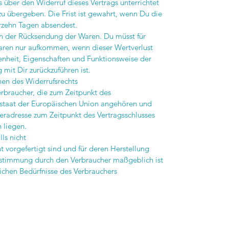
über den Widerruf dieses Vertrags unterrichtet
zu übergeben. Die Frist ist gewahrt, wenn Du die
erzehn Tagen absendest.
en der Rücksendung der Waren. Du müsst für
aren nur aufkommen, wenn dieser Wertverlust
fenheit, Eigenschaften und Funktionsweise der
it Dir zurückzuführen ist.
hen des Widerrufsrechts
Verbraucher, die zum Zeitpunkt des
dstaat der Europäischen Union angehören und
feradresse zum Zeitpunkt des Vertragsschlusses
 liegen.
ls nicht
ht vorgefertigt sind und für deren Herstellung
estimmung durch den Verbraucher maßgeblich ist
lichen Bedürfnisse des Verbrauchers