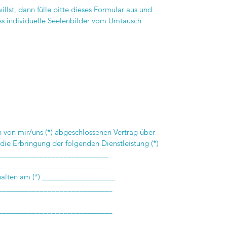
llst, dann fülle bitte dieses Formular aus und
ass individuelle Seelenbilder vom Umtausch
en von mir/uns (*) abgeschlossenen Vertrag über
die Erbringung der folgenden Dienstleistung (*)
___________________________
___________________________
rhalten am (*) __________________
____________________________
____________________________