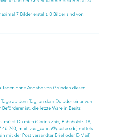
Rückseite und der Anzahlnummer bekommst Du
ximal 7 Bilder erstellt. 0 Bilder sind von
ehn Tagen ohne Angabe von Gründen diesen
hn Tage ab dem Tag, an dem Du oder einer von
 Beförderer ist, die letzte Ware in Besitz
 müsst Du mich (Carina Zais, Bahnhofstr. 18,
7 46 240, mail: zais_carina@posteo.de) mittels
ein mit der Post versandter Brief oder E-Mail)