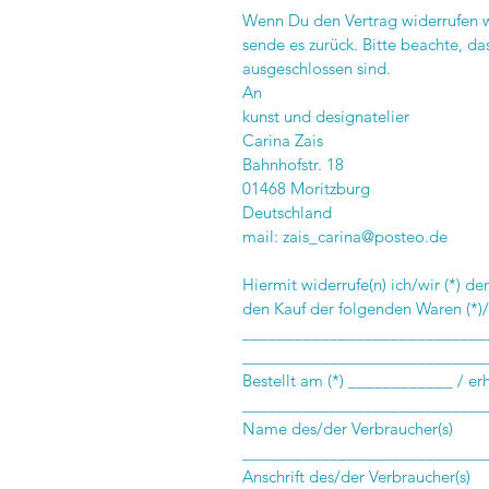
Wenn Du den Vertrag widerrufen wi
sende es zurück. Bitte beachte, d
ausgeschlossen sind.
An
kunst und designatelier
Carina Zais
Bahnhofstr. 18
01468 Moritzburg
Deutschland
mail:
zais_carina@posteo.de
Hiermit widerrufe(n) ich/wir (*) d
den Kauf der folgenden Waren (*)/
____________________________
____________________________
Bestellt am (*) ____________ / e
____________________________
Name des/der Verbraucher(s)
____________________________
Anschrift des/der Verbraucher(s)