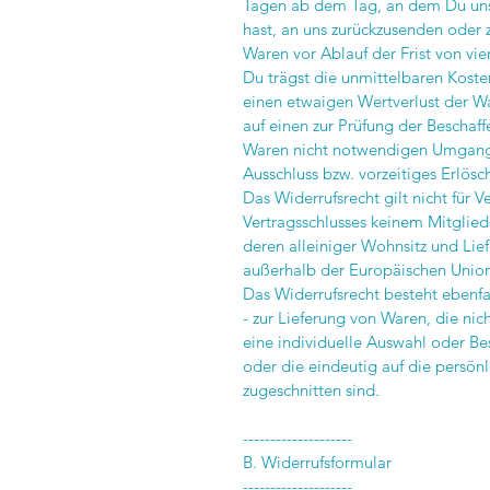
Tagen ab dem Tag, an dem Du uns 
hast, an uns zurückzusenden oder 
Waren vor Ablauf der Frist von vi
Du trägst die unmittelbaren Kost
einen etwaigen Wertverlust der W
auf einen zur Prüfung der Beschaf
Waren nicht notwendigen Umgang m
Ausschluss bzw. vorzeitiges Erlösc
Das Widerrufsrecht gilt nicht für 
Vertragsschlusses keinem Mitglie
deren alleiniger Wohnsitz und Lie
außerhalb der Europäischen Union
Das Widerrufsrecht besteht ebenfal
- zur Lieferung von Waren, die nic
eine individuelle Auswahl oder B
oder die eindeutig auf die persön
zugeschnitten sind.
--------------------
B. Widerrufsformular
--------------------