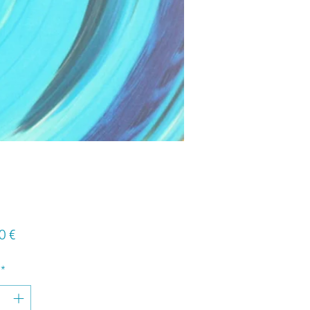
Preis
0 €
*